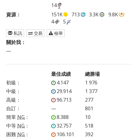
14
資源：
151K
713
3.3K
9.8K
4
5
私訊
交易
檢舉
關於我：
—
最佳成績
總勝場
初級
：
4.147
1 976
中級
：
29.914
1 377
高級
：
96.713
277
自訂
：
—
801
簡單
NG
：
8.388
10
中等
NG
：
32.757
518
困難
NG
：
106.101
392