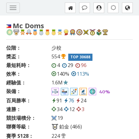
Mc Doms
位階：
少校
獎盃：
554
TOP 30688
最短耗時：
4
29
96
效率：
140%
113%
經驗值：
1.6M
裝備：
40%
百局勝率：
91
76
24
連勝：
34
12
3
競技場積分：
19
聯賽等級：
鉑金 (466)
賽季 S128：
224