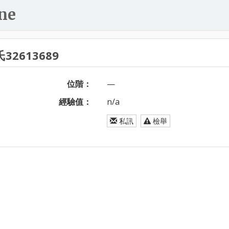
ne
32613689
位階：
—
經驗值：
n/a
私訊
檢舉