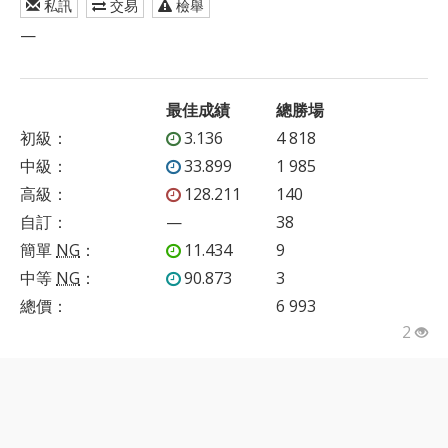
私訊
交易
檢舉
—
最佳成績
總勝場
初級
：
3.136
4 818
中級
：
33.899
1 985
高級
：
128.211
140
自訂
：
—
38
簡單
NG
：
11.434
9
中等
NG
：
90.873
3
總價：
6 993
2