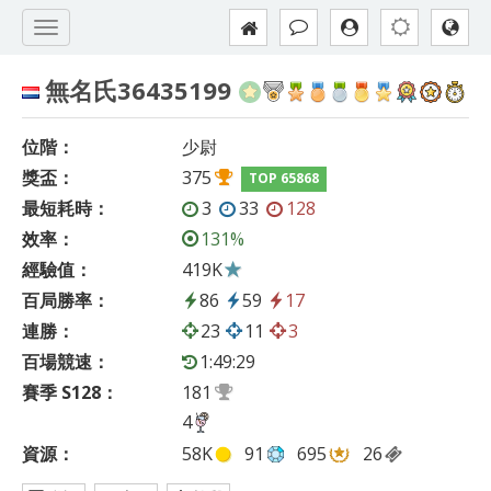
無名氏36435199
位階：
少尉
獎盃：
375
TOP 65868
最短耗時：
3
33
128
效率：
131%
經驗值：
419K
百局勝率：
86
59
17
連勝：
23
11
3
百場競速：
1:49:29
賽季 S128：
181
4
資源：
58K
91
695
26