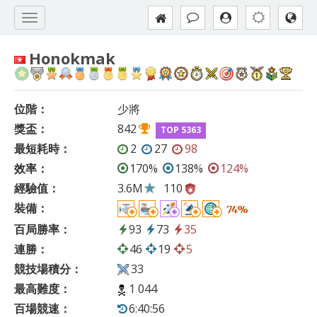
Honokmak
位階：
少將
獎盃：
842
TOP 5363
最短耗時：
2
27
98
效率：
170%
138%
124%
經驗值：
3.6M
110
裝備：
74%
百局勝率：
93
73
35
連勝：
46
19
5
競技場積分：
33
最高難度：
1 044
百場競速：
6:40:56