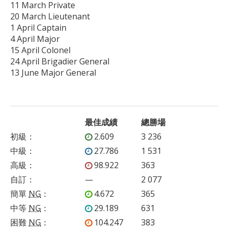
11 March Private

20 March Lieutenant

1 April Captain

4 April Major

15 April Colonel

24 April Brigadier General

最佳成績
總勝場
初級
：
2.609
3 236
中級
：
27.786
1 531
高級
：
98.922
363
自訂
：
—
2 077
簡單
NG
：
4.672
365
中等
NG
：
29.189
631
困難
NG
：
104.247
383