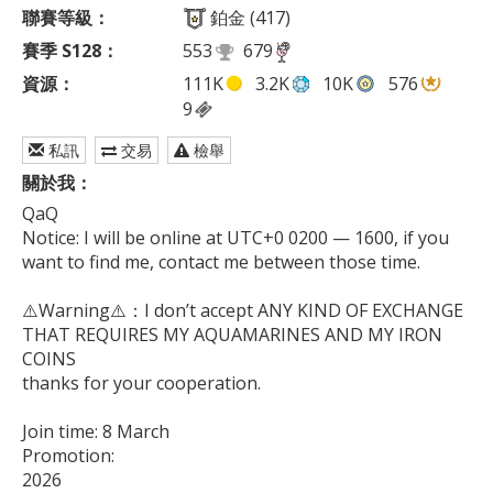
聯賽等級：
鉑金 (417)
賽季 S128：
553
679
資源：
111K
3.2K
10K
576
9
私訊
交易
檢舉
關於我：
QaQ

Notice: I will be online at UTC+0 0200 — 1600, if you 
want to find me, contact me between those time. 

⚠️Warning⚠️：I don’t accept ANY KIND OF EXCHANGE 
THAT REQUIRES MY AQUAMARINES AND MY IRON 
COINS 

thanks for your cooperation.

Join time: 8 March

Promotion: 

2026
