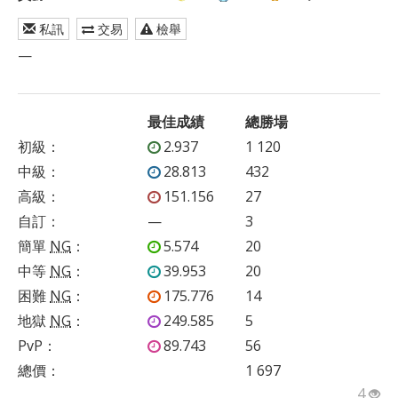
私訊
交易
檢舉
—
最佳成績
總勝場
初級
：
2.937
1 120
中級
：
28.813
432
高級
：
151.156
27
自訂
：
—
3
簡單
NG
：
5.574
20
中等
NG
：
39.953
20
困難
NG
：
175.776
14
地獄
NG
：
249.585
5
PvP
：
89.743
56
總價：
1 697
4