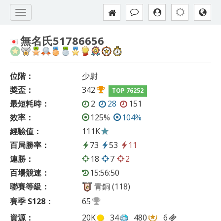
無名氏51786656
位階：
少尉
獎盃：
342
TOP 76252
最短耗時：
2
28
151
效率：
125%
104%
經驗值：
111K
百局勝率：
73
53
11
連勝：
18
7
2
百場競速：
15:56:50
聯賽等級：
青銅 (118)
賽季 S128：
65
資源：
20K
34
480
6