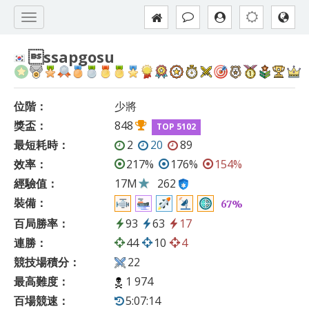
ssapgosu
位階：
少將
獎盃：
848
TOP 5102
最短耗時：
2
20
89
效率：
217%
176%
154%
經驗值：
17M
262
裝備：
67%
百局勝率：
93
63
17
連勝：
44
10
4
競技場積分：
22
最高難度：
1 974
百場競速：
5:07:14