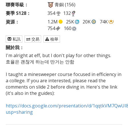
聯賽等級：
青銅 (156)
賽季 S128：
354
132
資源：
1.2M
25K
20K
74K
754
160
私訊
交易
檢舉
關於我：
I'm alright at eff, but I don't play for other things.

효율은 괜찮게 하는데 딴거는 안함

I taught a minesweeper course focused in efficiency in 
a college. If you are interested, please read the 
comments on slide 2 before diving in. Here's the link 
(it's also in the guides):

https://docs.google.com/presentation/d/1qqtkVM7QwUI
usp=sharing