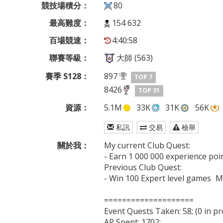
競技場積分：
80
最高難度：
154 632
百場競速：
4:40:58
聯賽等級：
大師 (563)
賽季 S128：
897
TOP 7
8426
TOP 31
資源：
5.1M
33K
31K
56K
私訊
交易
檢舉
關於我：
My current Club Quest:

- Earn 1 000 000 experience points	269012 / 1000
Previous Club Quest:

- Win 100 Expert level games	Minetoken[1]

====================

Event Quests Taken: 58; (0 in pr
AP Spent: 1702;
