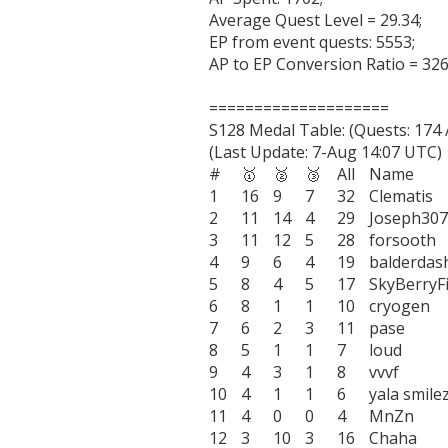
Average Quest Level = 29.34;

EP from event quests: 5553;

AP to EP Conversion Ratio = 326
====================

S128 Medal Table: (Quests: 174 /
(Last Update: 7-Aug 14:07 UTC)

#	🥇	🥈	🥉	All	Name

1	16	9	7	32	Clematis

2	11	14	4	29	Joseph3079

3	11	12	5	28	forsooth

4	9	6	4	19	balderdash

5	8	4	5	17	SkyBerryFields

6	8	1	1	10	cryogen

7	6	2	3	11	pase

8	5	1	1	7	loud

9	4	3	1	8	vvvf

10	4	1	1	6	yala smilez :D

11	4	0	0	4	MnZn

12	3	10	3	16	Chaha
