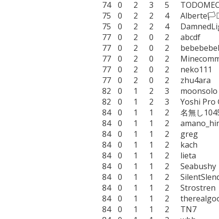
74	0	2	3	5	TODOMECAPS

75	0	2	2	4	Alberte🏳️‍⚧️

75	0	2	2	4	DamnedLight

77	0	2	0	2	abcdf

77	0	2	0	2	bebebebebe

77	0	2	0	2	Minecommander

77	0	2	0	2	neko111

77	0	2	0	2	zhu4ara

82	0	1	2	3	moonsolo

82	0	1	2	3	Yoshi Pro Gamer

84	0	1	1	2	名無し10459469

84	0	1	1	2	amano_hina

84	0	1	1	2	greg

84	0	1	1	2	kach

84	0	1	1	2	lieta

84	0	1	1	2	Seabushy

84	0	1	1	2	SilentSlendy

84	0	1	1	2	Strostren

84	0	1	1	2	therealgoose

84	0	1	1	2	TN7
