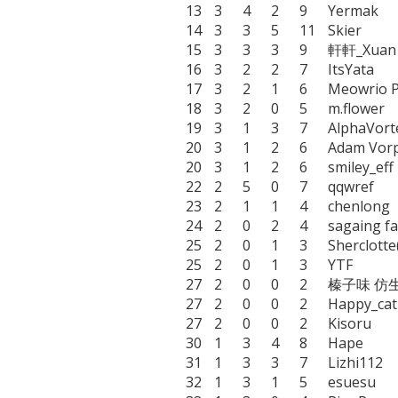
13	3	4	2	9	Yermak

14	3	3	5	11	Skier

15	3	3	3	9	軒軒_Xuan

16	3	2	2	7	ItsYata

17	3	2	1	6	Meowrio Pro Gamer 😼

18	3	2	0	5	m.flower

19	3	1	3	7	AlphaVorteX

20	3	1	2	6	Adam Vorpahl

20	3	1	2	6	smiley_eff

22	2	5	0	7	qqwref

23	2	1	1	4	chenlong

24	2	0	2	4	sagaing fault

25	2	0	1	3	Sherclotte(ID 23464)

25	2	0	1	3	YTF

27	2	0	0	2	榛子味 仿生仙境

27	2	0	0	2	Happy_cat

27	2	0	0	2	Kisoru

30	1	3	4	8	Hape

31	1	3	3	7	Lizhi112

32	1	3	1	5	esuesu
