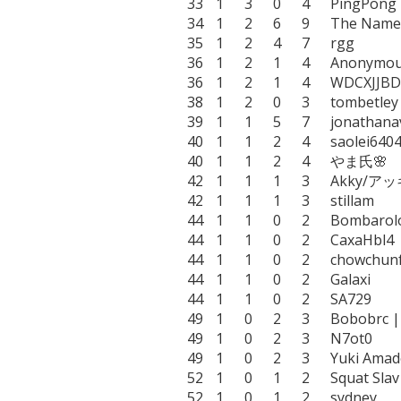
33	1	3	0	4	PingPong

34	1	2	6	9	The Nameless Ones

35	1	2	4	7	rgg

36	1	2	1	4	Anonymous0726

36	1	2	1	4	WDCXJJBDYCHHDSL

38	1	2	0	3	tombetley

39	1	1	5	7	jonathanavt

40	1	1	2	4	saolei6404

40	1	1	2	4	やま氏🌸

42	1	1	1	3	Akky/アッキー|MSO三つ巴

42	1	1	1	3	stillam

44	1	1	0	2	Bombarolo

44	1	1	0	2	CaxaHbl4

44	1	1	0	2	chowchunfu

44	1	1	0	2	Galaxi

44	1	1	0	2	SA729

49	1	0	2	3	Bobobrc | boardigami

49	1	0	2	3	N7ot0

49	1	0	2	3	Yuki Amadeus

52	1	0	1	2	Squat Slav

52	1	0	1	2	sydney
