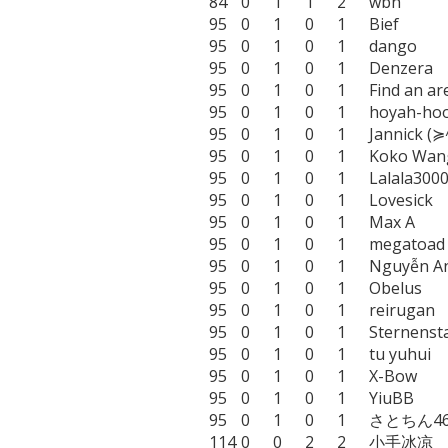
84	0	1	1	2	wbh

95	0	1	0	1	Bief

95	0	1	0	1	dango

95	0	1	0	1	Denzera

95	0	1	0	1	Find an arena ticket

95	0	1	0	1	hoyah-hoo

95	0	1	0	1	Jannick (≽^•⩊•^≼)

95	0	1	0	1	Koko Wang

95	0	1	0	1	Lalala3000

95	0	1	0	1	Lovesick

95	0	1	0	1	Max A

95	0	1	0	1	megatoad

95	0	1	0	1	Nguyễn Anh Đức111

95	0	1	0	1	Obelus

95	0	1	0	1	reirugan

95	0	1	0	1	Sternenstaub

95	0	1	0	1	tu yuhui

95	0	1	0	1	X-Bow

95	0	1	0	1	YiuBB

95	0	1	0	1	さとちん46

114	0	0	2	2	小手冰凉
