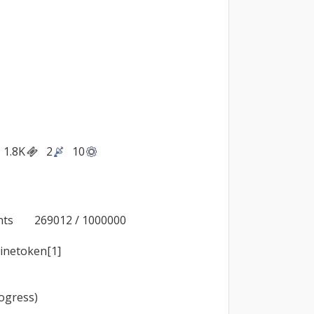
1.8K
2
10
000

ogress)
