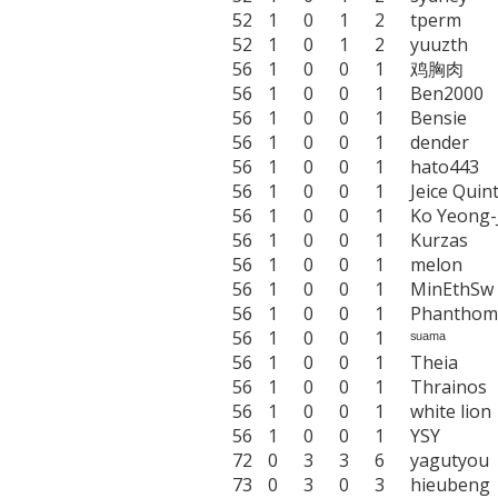
52	1	0	1	2	tperm

52	1	0	1	2	yuuzth

56	1	0	0	1	鸡胸肉

56	1	0	0	1	Ben2000

56	1	0	0	1	Bensie

56	1	0	0	1	dender

56	1	0	0	1	hato443

56	1	0	0	1	Jeice Quintero

56	1	0	0	1	Ko Yeong-Ju

56	1	0	0	1	Kurzas

56	1	0	0	1	melon

56	1	0	0	1	MinEthSw

56	1	0	0	1	PhanthomPhreak

56	1	0	0	1	ˢᵘᵃᵐᵃ

56	1	0	0	1	Theia

56	1	0	0	1	Thrainos

56	1	0	0	1	white lion

56	1	0	0	1	YSY

72	0	3	3	6	yagutyou

73	0	3	0	3	hieubeng
