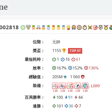
ne
002818
位階：
元帥
獎盃：
1155
TOP 57
最短耗時：
1
16
61
效率：
167%
152%
136%
經驗值：
205M
1 060
裝備：
100
L
L20
L20
L20
L20
L20
百局勝率：
100
91
44
連勝：
101
36
7