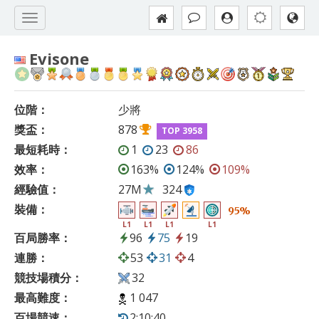
Evisone
位階：
少將
獎盃：
878
TOP 3958
最短耗時：
1
23
86
效率：
163%
124%
109%
經驗值：
27M
324
裝備：
95%
L1
L1
L1
L1
百局勝率：
96
75
19
連勝：
53
31
4
競技場積分：
32
最高難度：
1 047
百場競速：
2:10:40