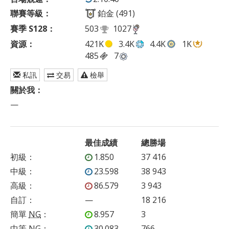
聯賽等級：
鉑金 (491)
賽季 S128：
503
1027
資源：
421K
3.4K
4.4K
1K
485
7
私訊
交易
檢舉
關於我：
—
最佳成績
總勝場
初級
：
1.850
37 416
中級
：
23.598
38 943
高級
：
86.579
3 943
自訂
：
—
18 216
簡單
NG
：
8.957
3
中等
NG
：
30.083
766