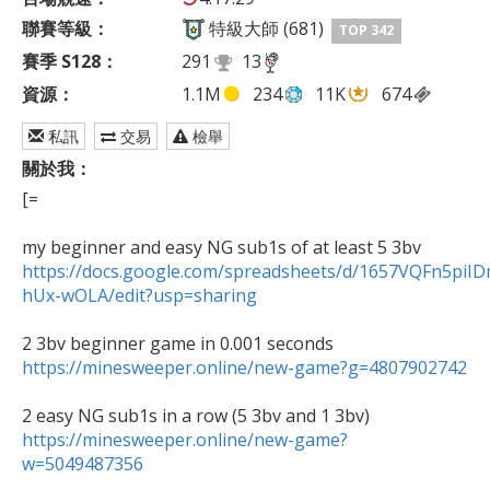
聯賽等級：
特級大師 (681)
TOP 342
賽季 S128：
291
13
資源：
1.1M
234
11K
674
私訊
交易
檢舉
關於我：
[=

https://docs.google.com/spreadsheets/d/1657VQFn5p
hUx-wOLA/edit?usp=sharing
https://minesweeper.online/new-game?g=4807902742
https://minesweeper.online/new-game?
w=5049487356