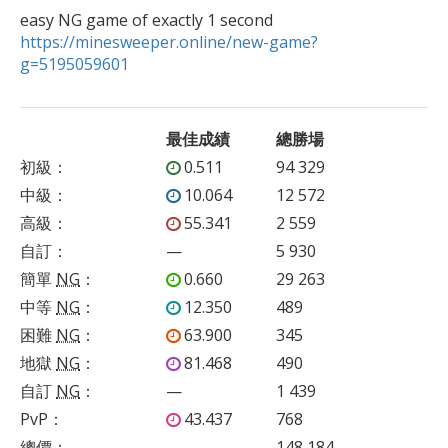
https://minesweeper.online/new-game?
g=5195059601
最佳成績
總勝場
初級
：
0.511
94 329
中級
：
10.064
12 572
高級
：
55.341
2 559
自訂
：
—
5 930
簡單
NG
：
0.660
29 263
中等
NG
：
12.350
489
困難
NG
：
63.900
345
地獄
NG
：
81.468
490
自訂
NG
：
—
1 439
PvP
：
43.437
768
總價：
148 184