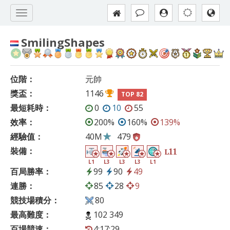
SmilingShapes
位階：
元帥
獎盃：
1146
TOP 82
最短耗時：
0
10
55
效率：
200%
160%
139%
經驗值：
40M
479
裝備：
11
L
L1
L3
L3
L3
L1
百局勝率：
99
90
49
連勝：
85
28
9
競技場積分：
80
最高難度：
102 349
百場競速：
4:17:29