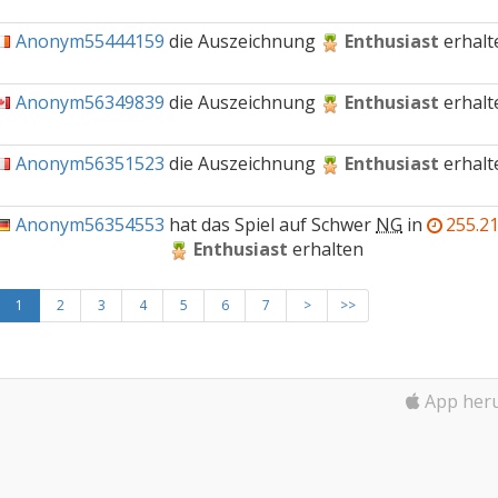
Anonym55444159
die Auszeichnung
Enthusiast
erhalt
Anonym56349839
die Auszeichnung
Enthusiast
erhalt
Anonym56351523
die Auszeichnung
Enthusiast
erhalt
Anonym56354553
hat das Spiel auf
Schwer
NG
in
255.2
Enthusiast
erhalten
1
2
3
4
5
6
7
>
>>
App heru