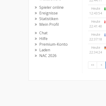
22:44:11
Spieler online
Heute
Ereignisse
12:43:54
Statistiken
Heute
Mein Profil
22:41:40
Chat
Heute
Hilfe
22:37:18
Premium-Konto
Heute
Laden
22:34:24
NAC 2026
<<
<