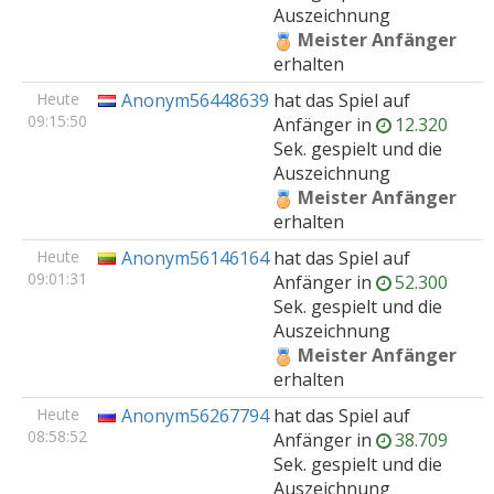
Auszeichnung
Meister Anfänger
erhalten
Heute
Anonym56448639
hat das Spiel auf
09:15:50
Anfänger
in
12.320
Sek. gespielt und die
Auszeichnung
Meister Anfänger
erhalten
Heute
Anonym56146164
hat das Spiel auf
09:01:31
Anfänger
in
52.300
Sek. gespielt und die
Auszeichnung
Meister Anfänger
erhalten
Heute
Anonym56267794
hat das Spiel auf
08:58:52
Anfänger
in
38.709
Sek. gespielt und die
Auszeichnung