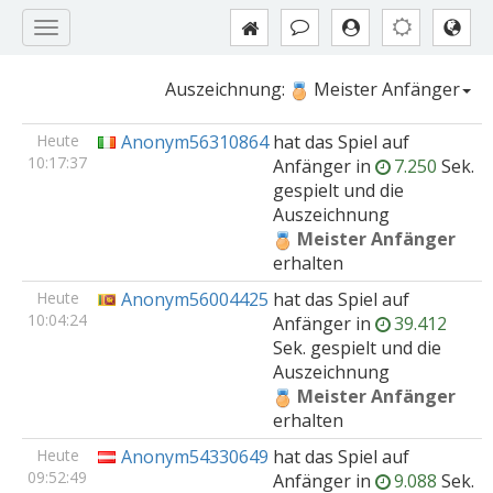
Auszeichnung:
Meister Anfänger
Heute
Anonym56310864
hat das Spiel auf
10:17:37
Anfänger
in
7.250
Sek.
gespielt und die
Auszeichnung
Meister Anfänger
erhalten
Heute
Anonym56004425
hat das Spiel auf
10:04:24
Anfänger
in
39.412
Sek. gespielt und die
Auszeichnung
Meister Anfänger
erhalten
Heute
Anonym54330649
hat das Spiel auf
09:52:49
Anfänger
in
9.088
Sek.