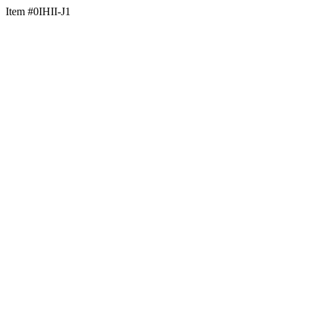
Item #0IHII-J1