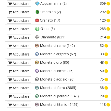
Acquamarina (2)
309
Acquistare
Smeraldo (2)
292
Acquistare
Granato (17)
120
Acquistare
Giada (3)
283
Acquistare
Diamante (831)
214
Acquistare
Monete di rame (140)
32
Acquistare
Monete d'argento (67)
33
Acquistare
Monete d'oro (80)
48
Acquistare
Monete di nichel (46)
50
Acquistare
Monete d'acciaio (26)
75
Acquistare
Monete di ferro (2885)
38
Acquistare
Monete di palladio (840)
28
Acquistare
Monete di titanio (2429)
118
Acquistare