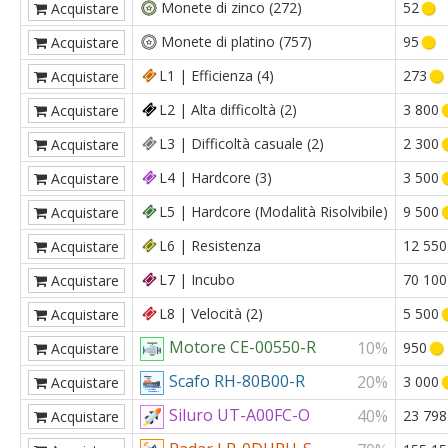
Monete di zinco (272)
52
Acquistare
Monete di platino (757)
95
Acquistare
L1 | Efficienza (4)
273
Acquistare
L2 | Alta difficoltà (2)
3 800
Acquistare
L3 | Difficoltà casuale (2)
2 300
Acquistare
L4 | Hardcore (3)
3 500
Acquistare
L5 | Hardcore (Modalità Risolvibile)
9 500
Acquistare
L6 | Resistenza
12 550
Acquistare
L7 | Incubo
70 100
Acquistare
L8 | Velocità (2)
5 500
Acquistare
Motore CE-00550-R
10%
950
Acquistare
Scafo RH-80B00-R
20%
3 000
Acquistare
Siluro UT-A00FC-O
40%
23 798
Acquistare