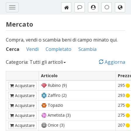
Mercato
Compra, vendi o scambia beni di campo minato qui.
Cerca
Vendi
Completato
Scambia
Categoria: Tutti gli articoli
Aggiorna
Articolo
Prezz
Rubino (9)
295
Acquistare
Zaffiro (2)
293
Acquistare
Topazio
275
Acquistare
Ametista (3)
275
Acquistare
Onice (3)
207
Acquistare