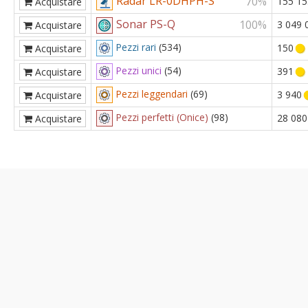
Radar LR-0DHPH-S
70%
155 15
Acquistare
Sonar PS-Q
100%
3 049 
Acquistare
Pezzi rari
(534)
150
Acquistare
Pezzi unici
(54)
391
Acquistare
Pezzi leggendari
(69)
3 940
Acquistare
Pezzi perfetti (Onice)
(98)
28 080
Acquistare