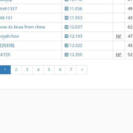
Oreh1337
11.056
49
Md-101
11.503
43
ow its kiraa from china
12.037
62
hoyah-hoo
12.193
NF
47
北回归线
12.322
43
SA729
12.350
NF
52
1
2
3
4
5
6
7
>