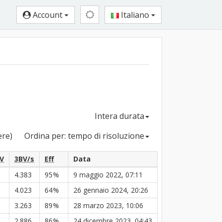
Account
Italiano
Intera durata
ere)
Ordina per: tempo di risoluzione
V
3BV/s
Eff
Data
4.383
95
%
9 maggio 2022, 07:11
4.023
64
%
26 gennaio 2024, 20:26
3.263
89
%
28 marzo 2023, 10:06
2.886
86
%
24 dicembre 2023, 04:43