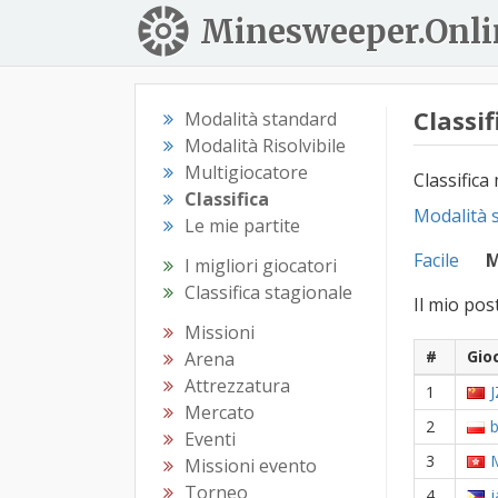
Minesweeper.Onli
Classif
Modalità standard
Modalità Risolvibile
Multigiocatore
Classifica
Classifica
Modalità 
Le mie partite
Facile
M
I migliori giocatori
Classifica stagionale
Il mio post
Missioni
#
Gio
Arena
Attrezzatura
1
J
Mercato
2
Eventi
3
Missioni evento
Torneo
4
j