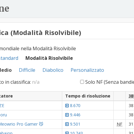
ne
ica (Modalità Risolvibile)
 mondiale nella Modalità Risolvibile
standard
Modalità Risolvibile
edio
Difficile
Diabolico
Personalizzato
o in classifica:
n/a
Solo NF (Senza bandi
catore
Tempo di risoluzione
3B
ZE
8.670
38
boru
9.446
38
Meowrio Pro Gamer 😼
9.501
NF
31
abajop
10.743
31