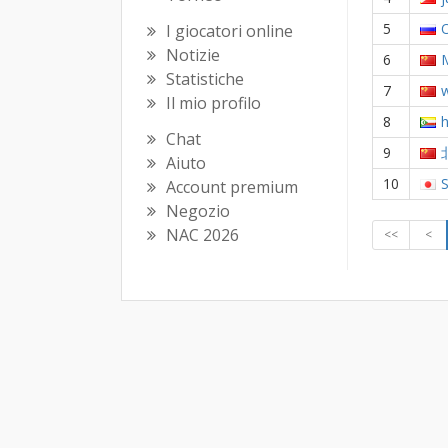
5
I giocatori online
Notizie
6
Statistiche
7
w
Il mio profilo
8
Chat
9
Aiuto
10
Account premium
Negozio
NAC 2026
<<
<