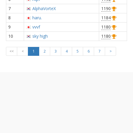
7
AlphaVorteX
1190
8
haru.
1184
9
vvvf
1180
10
sky high
1180
<<
<
1
2
3
4
5
6
7
>