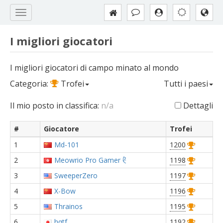
I migliori giocatori
I migliori giocatori di campo minato al mondo
Categoria:
Trofei
Tutti i paesi
Il mio posto in classifica:
n/a
Dettagli
#
Giocatore
Trofei
1
Md-101
1200
2
Meowrio Pro Gamer 😼
1198
3
SweeperZero
1197
4
X-Bow
1196
5
Thrainos
1195
6
hqtf
1192