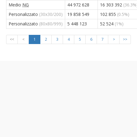
Medio
NG
44 972 628
16 303 392
(36.3%
Personalizzato
(30x30/200)
19 858 549
102 855
(0.5%)
Personalizzato
(80x80/999)
5 448 123
52 524
(1%)
<<
<
1
2
3
4
5
6
7
>
>>