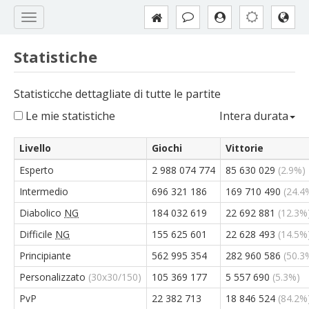
Statistiche
Statisticche dettagliate di tutte le partite
Le mie statistiche
Intera durata
Livello
Giochi
Vittorie
Esperto
2 988 074 774
85 630 029
(2.9%)
Intermedio
696 321 186
169 710 490
(24.4
Diabolico
NG
184 032 619
22 692 881
(12.3%
Difficile
NG
155 625 601
22 628 493
(14.5%
Principiante
562 995 354
282 960 586
(50.3
Personalizzato
(30x30/150)
105 369 177
5 557 690
(5.3%)
PvP
22 382 713
18 846 524
(84.2%