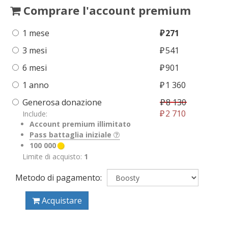
Comprare l'account premium
1 mese
₽
271
3 mesi
₽
541
6 mesi
₽
901
1 anno
₽
1 360
Generosa donazione
₽
8 130
₽
2 710
Include:
Account premium illimitato
Pass battaglia iniziale
100 000
Limite di acquisto:
1
Metodo di pagamento:
Acquistare