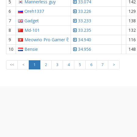
5
Mannerless guy
33.074
142
6
Oreh1337
33.226
129
7
Gadget
33.233
138
8
Md-101
33.235
132
9
Meowrio Pro Gamer 😼
34.940
116
10
Bensie
34.956
148
<<
<
1
2
3
4
5
6
7
>