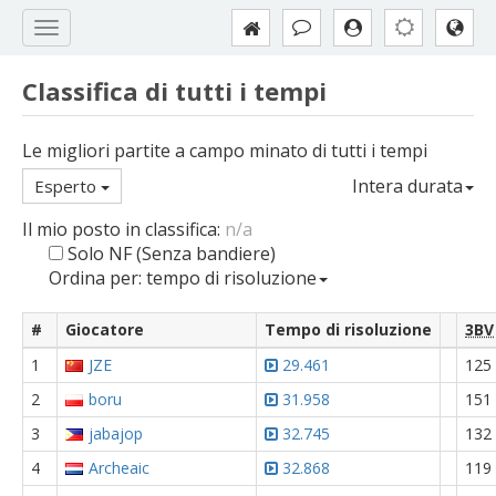
Classifica di tutti i tempi
Le migliori partite a campo minato di tutti i tempi
Intera durata
Esperto
Il mio posto in classifica:
n/a
Solo NF (Senza bandiere)
Ordina per: tempo di risoluzione
#
Giocatore
Tempo di risoluzione
3BV
1
JZE
29.461
125
2
boru
31.958
151
3
jabajop
32.745
132
4
Archeaic
32.868
119