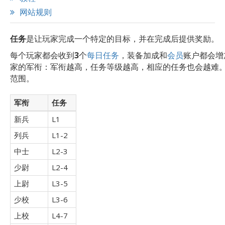
网站规则
任务
是让玩家完成一个特定的目标，并在完成后提供奖励。
每个玩家都会收到
3
个
每日任务
，装备加成和
会员
账户都会增
家的军衔：军衔越高，任务等级越高，相应的任务也会越难
范围。
军衔
任务
新兵
L1
列兵
L1-2
中士
L2-3
少尉
L2-4
上尉
L3-5
少校
L3-6
上校
L4-7