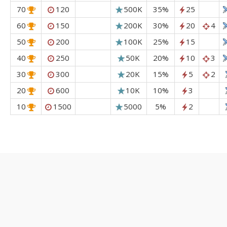
70
120
500K
35%
25
60
150
200K
30%
20
4
50
200
100K
25%
15
40
250
50K
20%
10
3
30
300
20K
15%
5
2
20
600
10K
10%
3
10
1500
5000
5%
2