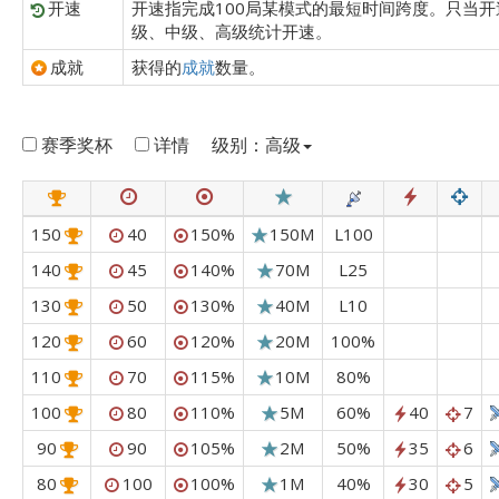
开速
开速指完成100局某模式的最短时间跨度。只当开
级、中级、高级统计开速。
成就
获得的
成就
数量。
赛季奖杯
详情
级别：高级
150
40
150%
150M
L100
140
45
140%
70M
L25
130
50
130%
40M
L10
120
60
120%
20M
100%
110
70
115%
10M
80%
100
80
110%
5M
60%
40
7
90
90
105%
2M
50%
35
6
80
100
100%
1M
40%
30
5