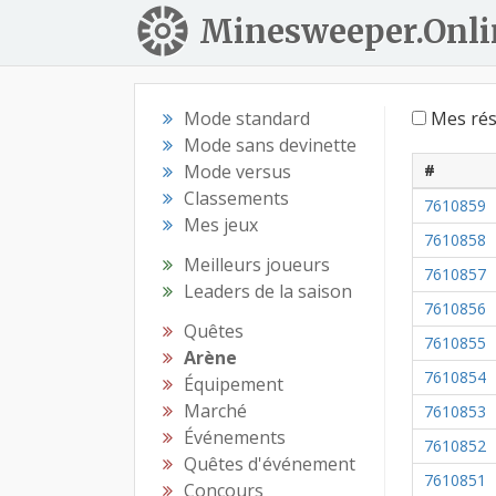
Minesweeper.Onli
Mode standard
Mes rés
Mode sans devinette
Mode versus
#
Classements
7610859
Mes jeux
7610858
Meilleurs joueurs
7610857
Leaders de la saison
7610856
Quêtes
7610855
Arène
7610854
Équipement
Marché
7610853
Événements
7610852
Quêtes d'événement
7610851
Concours