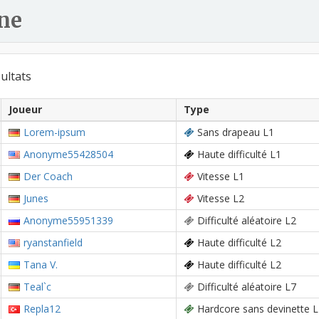
ne
ultats
Joueur
Type
Lorem-ipsum
Sans drapeau L1
Anonyme55428504
Haute difficulté L1
Der Coach
Vitesse L1
Junes
Vitesse L2
Anonyme55951339
Difficulté aléatoire L2
ryanstanfield
Haute difficulté L2
Tana V.
Haute difficulté L2
Teal`c
Difficulté aléatoire L7
Repla12
Hardcore sans devinette L