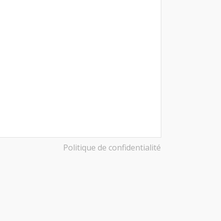
Politique de confidentialité