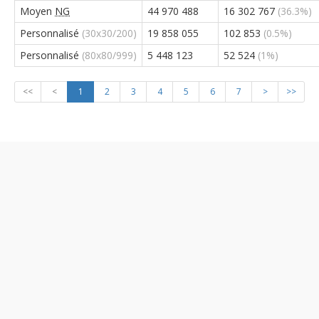
Moyen
NG
44 970 488
16 302 767
(36.3%)
Personnalisé
(30x30/200)
19 858 055
102 853
(0.5%)
Personnalisé
(80x80/999)
5 448 123
52 524
(1%)
<<
<
1
2
3
4
5
6
7
>
>>