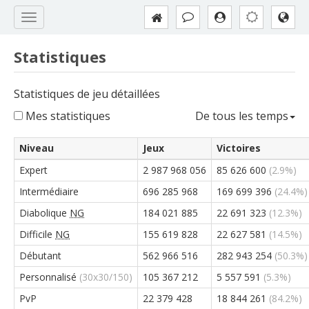
Statistiques
Statistiques de jeu détaillées
Mes statistiques
De tous les temps
Niveau
Jeux
Victoires
Expert
2 987 968 056
85 626 600
(2.9%)
Intermédiaire
696 285 968
169 699 396
(24.4%)
Diabolique
NG
184 021 885
22 691 323
(12.3%)
Difficile
NG
155 619 828
22 627 581
(14.5%)
Débutant
562 966 516
282 943 254
(50.3%)
Personnalisé
(30x30/150)
105 367 212
5 557 591
(5.3%)
PvP
22 379 428
18 844 261
(84.2%)