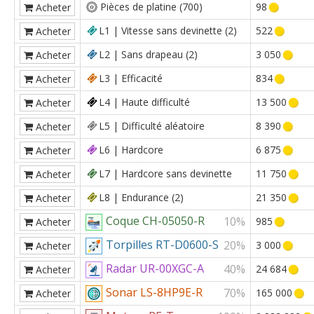
Pièces de platine (700)
98
Acheter
L1 | Vitesse sans devinette (2)
522
Acheter
L2 | Sans drapeau (2)
3 050
Acheter
L3 | Efficacité
834
Acheter
L4 | Haute difficulté
13 500
Acheter
L5 | Difficulté aléatoire
8 390
Acheter
L6 | Hardcore
6 875
Acheter
L7 | Hardcore sans devinette
11 750
Acheter
L8 | Endurance (2)
21 350
Acheter
Coque CH-05050-R
10%
985
Acheter
Torpilles RT-D0600-S
20%
3 000
Acheter
Radar UR-00XGC-A
40%
24 684
Acheter
Sonar LS-8HP9E-R
70%
165 000
Acheter