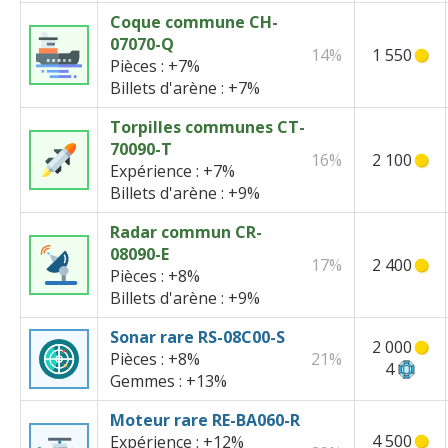
Coque commune CH-
07070-Q
14%
1 550
Pièces :
+7%
Billets d'arène :
+7%
Torpilles communes CT-
70090-T
16%
2 100
Expérience :
+7%
Billets d'arène :
+9%
Radar commun CR-
08090-E
17%
2 400
Pièces :
+8%
Billets d'arène :
+9%
Sonar rare RS-08C00-S
2 000
Pièces :
+8%
21%
4
Gemmes :
+13%
Moteur rare RE-BA060-R
4 500
Expérience :
+12%