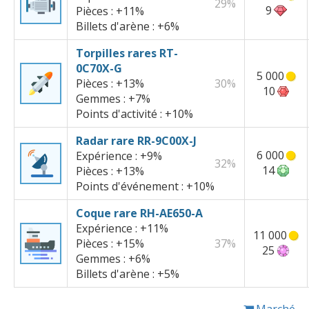
29%
9
Pièces :
+11%
Billets d'arène :
+6%
Torpilles rares RT-
0C70X-G
5 000
Pièces :
+13%
30%
10
Gemmes :
+7%
Points d'activité :
+10%
Radar rare RR-9C00X-J
6 000
Expérience :
+9%
32%
14
Pièces :
+13%
Points d'événement :
+10%
Coque rare RH-AE650-A
Expérience :
+11%
11 000
Pièces :
+15%
37%
25
Gemmes :
+6%
Billets d'arène :
+5%