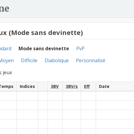
ne
ux (Mode sans devinette)
ndard
Mode sans devinette
PvP
Moyen
Difficile
Diabolique
Personnalisé
s jeux
Temps
Indices
3BV
3BV/s
Eff
Date