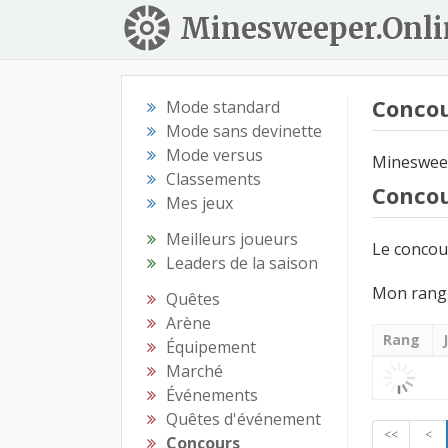
Minesweeper.Onli
Conco
Mode standard
Mode sans devinette
Mode versus
Minesweep
Classements
Conco
Mes jeux
Meilleurs joueurs
Le concour
Leaders de la saison
Mon rang
Quêtes
Arène
Rang
Équipement
Marché
Événements
Quêtes d'événement
<<
<
Concours