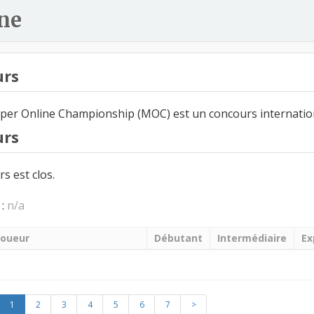
ne
urs
er Online Championship (MOC) est un concours internatio
urs
s est clos.
 :
n/a
Joueur
Débutant
Intermédiaire
Ex
1
2
3
4
5
6
7
>