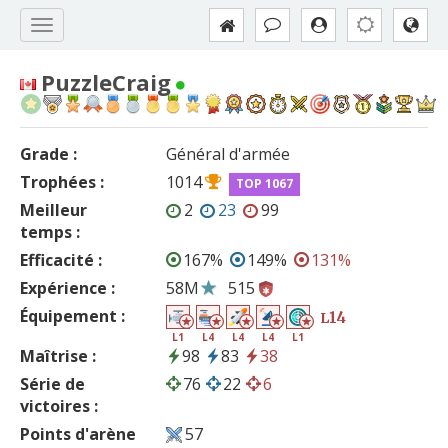
PuzzleCraig
Grade :
Général d'armée
Trophées :
1014
TOP 1067
Meilleur
2
23
99
temps :
Efficacité :
167%
149%
131%
Expérience :
58M
515
Équipement :
14
L
L1
L4
L4
L4
L1
Maîtrise :
98
83
38
Série de
76
22
6
victoires :
Points d'arène
57