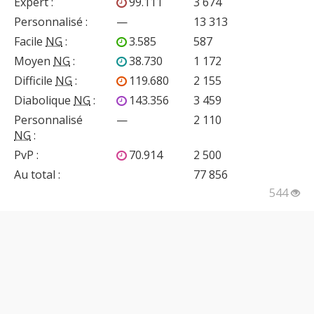
Expert
:
99.111
3 674
Personnalisé
:
—
13 313
Facile
NG
:
3.585
587
Moyen
NG
:
38.730
1 172
Difficile
NG
:
119.680
2 155
Diabolique
NG
:
143.356
3 459
Personnalisé
—
2 110
NG
:
PvP
:
70.914
2 500
Au total :
77 856
544