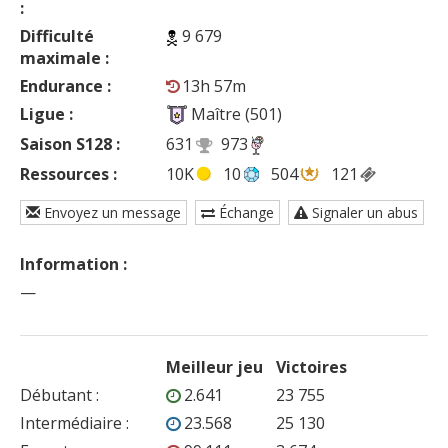
:
Difficulté
9 679
maximale :
Endurance :
13h 57m
Ligue :
Maître (501)
Saison S128 :
631
973
Ressources :
10K
10
504
121
Envoyez un message
Échange
Signaler un abus
Information :
—
Meilleur jeu
Victoires
Débutant
:
2.641
23 755
Intermédiaire
:
23.568
25 130