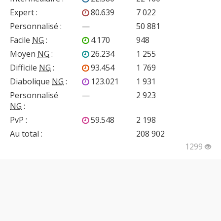
Expert
:
80.639
7 022
Personnalisé
:
—
50 881
Facile
NG
:
4.170
948
Moyen
NG
:
26.234
1 255
Difficile
NG
:
93.454
1 769
Diabolique
NG
:
123.021
1 931
Personnalisé
—
2 923
NG
:
PvP
:
59.548
2 198
Au total :
208 902
1299