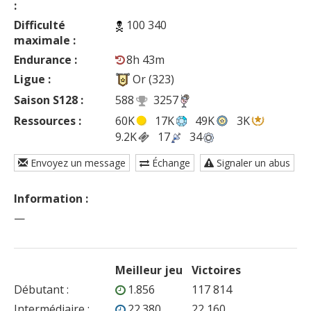
:
Difficulté
100 340
maximale :
Endurance :
8h 43m
Ligue :
Or (323)
Saison S128 :
588
3257
Ressources :
60K
17K
49K
3K
9.2K
17
34
Envoyez un message
Échange
Signaler un abus
Information :
—
Meilleur jeu
Victoires
Débutant
:
1.856
117 814
Intermédiaire
:
22.380
22 160