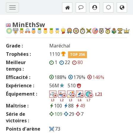
MinEthSw
Grade :
Maréchal
Trophées :
1110
TOP 256
Meilleur
1
22
80
temps :
Efficacité :
188%
176%
146%
Expérience :
56M
510
Équipement :
21
L
L3
L2
L3
L6
L7
Maîtrise :
100
88
49
Série de
109
29
7
victoires :
Points d'arène
73