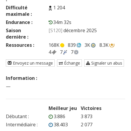
Difficulté
1 204
maximale :
Endurance :
34m 32s
Saison
[S120]
décembre 2025
dernière :
Ressources :
168K
839
3K
8.3K
4
7
7
Envoyez un message
Échange
Signaler un abus
Information :
—
Meilleur jeu
Victoires
Débutant
:
3.886
3 873
Intermédiaire
:
38.403
2 077