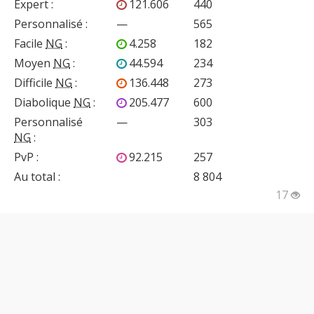
Expert
:
121.606
440
Personnalisé
:
—
565
Facile
NG
:
4.258
182
Moyen
NG
:
44.594
234
Difficile
NG
:
136.448
273
Diabolique
NG
:
205.477
600
Personnalisé
—
303
NG
:
PvP
:
92.215
257
Au total :
8 804
17