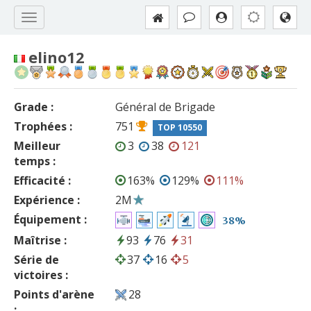
elino12
Grade :
Général de Brigade
Trophées :
751
TOP 10550
Meilleur
3
38
121
temps :
Efficacité :
163%
129%
111%
Expérience :
2M
Équipement :
38%
Maîtrise :
93
76
31
Série de
37
16
5
victoires :
Points d'arène
28
: