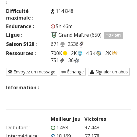
:
Difficulté
114 848
maximale :
Endurance :
5h 46m
Ligue :
Grand Maître (650)
TOP 501
Saison S128 :
671
2536
Ressources :
700K
2K
4.3K
2K
751
36
Envoyez un message
Échange
Signaler un abus
Information :
Meilleur jeu
Victoires
Débutant
:
1.458
97 448
Intermédiaire
:
18.169
57 178