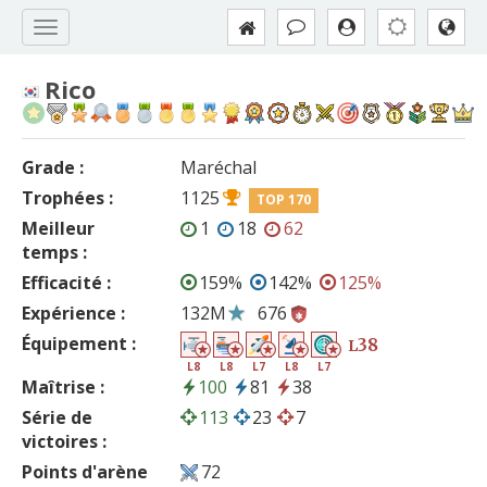
Rico
Grade :
Maréchal
Trophées :
1125
TOP 170
Meilleur
1
18
62
temps :
Efficacité :
159%
142%
125%
Expérience :
132M
676
Équipement :
38
L
L8
L8
L7
L8
L7
Maîtrise :
100
81
38
Série de
113
23
7
victoires :
Points d'arène
72