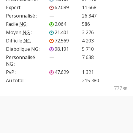
Expert
:
62.089
11 668
Personnalisé
:
—
26 347
Facile
NG
:
2.064
586
Moyen
NG
:
21.401
3 276
Difficile
NG
:
72.569
4 203
Diabolique
NG
:
98.191
5 710
Personnalisé
—
7 638
NG
:
PvP
:
47.629
1 321
Au total :
215 380
777