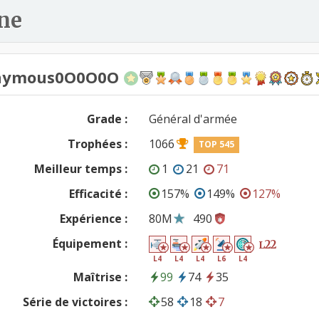
ne
nymous0O0O0O
Grade :
Général d'armée
Trophées :
1066
TOP 545
Meilleur temps :
1
21
71
Efficacité :
157%
149%
127%
Expérience :
80M
490
Équipement :
22
L
L4
L4
L4
L6
L4
Maîtrise :
99
74
35
Série de victoires :
58
18
7