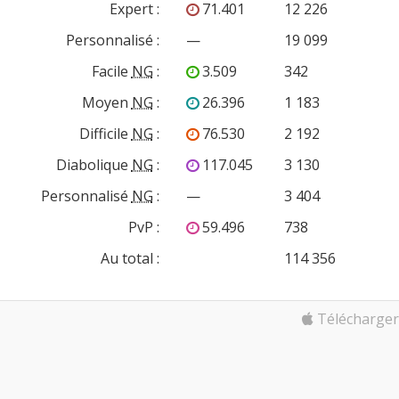
Expert
:
71.401
12 226
Personnalisé
:
—
19 099
Facile
NG
:
3.509
342
Moyen
NG
:
26.396
1 183
Difficile
NG
:
76.530
2 192
Diabolique
NG
:
117.045
3 130
Personnalisé
NG
:
—
3 404
PvP
:
59.496
738
Au total :
114 356
Télécharger 