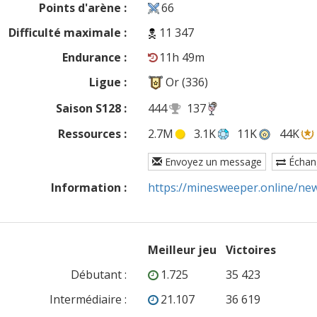
Points d'arène :
66
Difficulté maximale :
11 347
Endurance :
11h 49m
Ligue :
Or (336)
Saison S128 :
444
137
Ressources :
2.7M
3.1K
11K
44K
Envoyez un message
Échan
Information :
https://minesweeper.online/n
Meilleur jeu
Victoires
Débutant
:
1.725
35 423
Intermédiaire
:
21.107
36 619