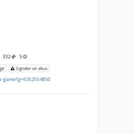
332
5
ge
Signaler un abus
ew-game?g=6352554850