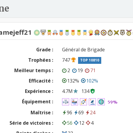
ne
mejeff21
Grade :
Général de Brigade
Trophées :
747
TOP 10810
Meilleur temps :
2
19
71
Efficacité :
132%
102%
Expérience :
4.7M
134
Équipement :
59%
Maîtrise :
96
69
24
Série de victoires :
56
12
4