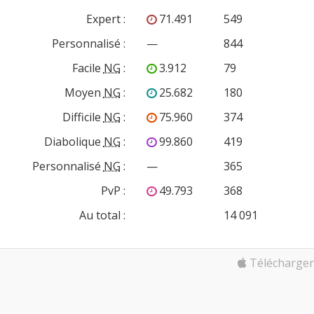
Expert
:
71.491
549
Personnalisé
:
—
844
Facile
NG
:
3.912
79
Moyen
NG
:
25.682
180
Difficile
NG
:
75.960
374
Diabolique
NG
:
99.860
419
Personnalisé
NG
:
—
365
PvP
:
49.793
368
Au total :
14 091
Télécharger 