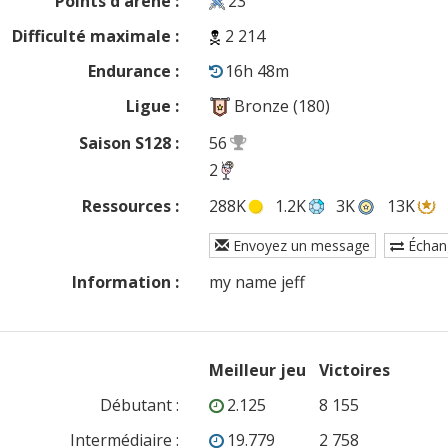
Points d'arène :
23
Difficulté maximale :
2 214
Endurance :
16h 48m
Ligue :
Bronze (180)
Saison S128 :
56
2
Ressources :
288K
1.2K
3K
13K
Envoyez un message
Échan
Information :
my name jeff
Meilleur jeu
Victoires
Débutant
:
2.125
8 155
Intermédiaire
:
19.779
2 758