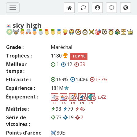
sky high
Grade :
Maréchal
Trophées :
1180
TOP 10
Meilleur
1
12
39
temps :
Efficacité :
169%
144%
137%
Expérience :
181M
Équipement :
42
L
L9
L6
L9
L9
L9
Maîtrise :
98
79
45
Série de
73
19
7
victoires :
Points d'arène
80E