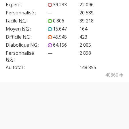
Expert
:
39.233
22 096
Personnalisé
:
—
20 589
Facile
NG
:
0.806
39 218
Moyen
NG
:
15.647
164
Difficile
NG
:
45.945
423
Diabolique
NG
:
64.156
2 005
Personnalisé
—
2 898
NG
:
Au total :
148 855
40860