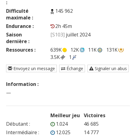
:
Difficulté
145 962
maximale :
Endurance :
2h 45m
Saison
[S103]
juillet 2024
dernière :
Ressources :
639K
12K
11K
131K
3.5K
1
Envoyez un message
Échange
Signaler un abus
Information :
—
Meilleur jeu
Victoires
Débutant
:
1.024
46 685
Intermédiaire
:
12.025
14 777