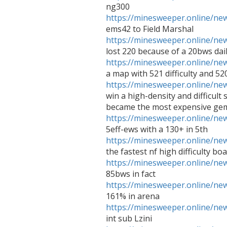
https://minesweeper.online/n
https://minesweeper.online/
https://minesweeper.online/n
https://minesweeper.online/n

win a high-density and difficult
https://minesweeper.online/n
https://minesweeper.online/n
https://minesweeper.online/n
https://minesweeper.online/
https://minesweeper.online/n