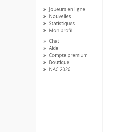
Joueurs en ligne
Nouvelles
Statistiques
Mon profil
Chat
Aide
Compte premium
Boutique
NAC 2026