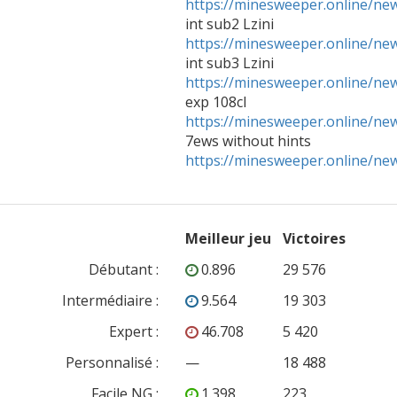
https://minesweeper.online/n
https://minesweeper.online/n
https://minesweeper.online/n
https://minesweeper.online/n
https://minesweeper.online/n
Meilleur jeu
Victoires
Débutant
:
0.896
29 576
Intermédiaire
:
9.564
19 303
Expert
:
46.708
5 420
Personnalisé
:
—
18 488
Facile
NG
:
1.398
223