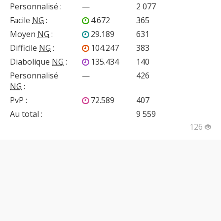
Personnalisé
:
—
2 077
Facile
NG
:
4.672
365
Moyen
NG
:
29.189
631
Difficile
NG
:
104.247
383
Diabolique
NG
:
135.434
140
Personnalisé
—
426
NG
:
PvP
:
72.589
407
Au total :
9 559
126