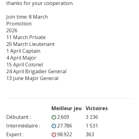
thanks for your cooperation.

Join time: 8 March

Promotion: 

2026

11 March Private

20 March Lieutenant

1 April Captain

4 April Major

15 April Colonel

24 April Brigadier General

Meilleur jeu
Victoires
Débutant
:
2.609
3 236
Intermédiaire
:
27.786
1 531
Expert
:
98.922
363