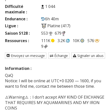
Difficulté
1 044
maximale :
Endurance :
6h 40m
Ligue :
Platine (417)
Saison S128 :
553
679
Ressources :
111K
3.2K
10K
576
9
Envoyez un message
Échange
Signaler un abus
Information :
QaQ

Notice: I will be online at UTC+0 0200 — 1600, if you 
want to find me, contact me between those time. 

⚠️Warning⚠️：I don’t accept ANY KIND OF EXCHANGE 
THAT REQUIRES MY AQUAMARINES AND MY IRON 
COINS 
