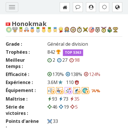
Honokmak
Grade :
Général de division
Trophées :
842
TOP 5363
Meilleur
2
27
98
temps :
Efficacité :
170%
138%
124%
Expérience :
3.6M
110
Équipement :
74%
Maîtrise :
93
73
35
Série de
46
19
5
victoires :
Points d'arène
33
: