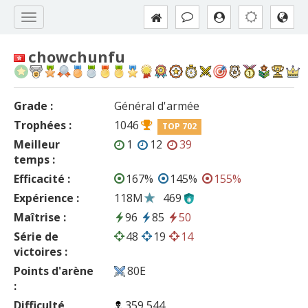
chowchunfu
Grade :
Général d'armée
Trophées :
1046
TOP 702
Meilleur
1
12
39
temps :
Efficacité :
167%
145%
155%
Expérience :
118M
469
Maîtrise :
96
85
50
Série de
48
19
14
victoires :
Points d'arène
80E
:
Difficulté
359 544