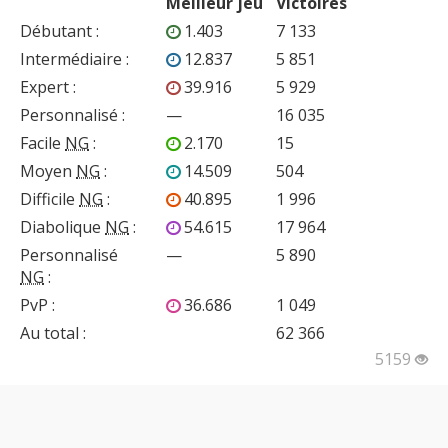
Meilleur jeu
Victoires
Débutant
:
1.403
7 133
Intermédiaire
:
12.837
5 851
Expert
:
39.916
5 929
Personnalisé
:
—
16 035
Facile
NG
:
2.170
15
Moyen
NG
:
14.509
504
Difficile
NG
:
40.895
1 996
Diabolique
NG
:
54.615
17 964
Personnalisé
—
5 890
NG
:
PvP
:
36.686
1 049
Au total :
62 366
5159