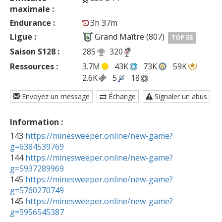
maximale :
Endurance :
3h 37m
Ligue :
Grand Maître (807)
TOP 58
Saison S128 :
285
320
Ressources :
3.7M
43K
73K
59K
2.6K
5
18
Envoyez un message
Échange
Signaler un abus
Information :
143 
https://minesweeper.online/new-game?
g=6384539769

144 
https://minesweeper.online/new-game?
g=5937289969

145 
https://minesweeper.online/new-game?
g=5760270749

145 
https://minesweeper.online/new-game?
g=5956545387