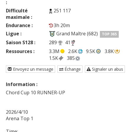
:
Difficulté
251 117
maximale :
Endurance :
3h 20m
Ligue :
Grand Maître (682)
TOP 365
Saison S128 :
289
41
Ressources :
3.3M
2.6K
9.5K
3.8K
1.5K
385
Envoyez un message
Échange
Signaler un abus
Information :
Chord Cup 10 RUNNER-UP

2026/4/10

Arena Top 1

Time:
