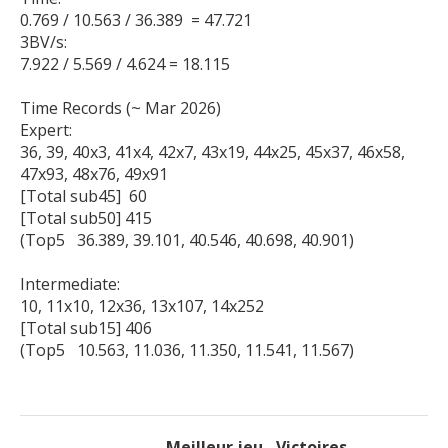
0.769 / 10.563 / 36.389  = 47.721

3BV/s:

7.922 / 5.569 / 4.624 = 18.115

Time Records (~ Mar 2026)

Expert: 

36, 39, 40x3, 41x4, 42x7, 43x19, 44x25, 45x37, 46x58, 
47x93, 48x76, 49x91 

[Total sub45]  60

[Total sub50] 415

(Top5   36.389, 39.101, 40.546, 40.698, 40.901)

Intermediate:

10, 11x10, 12x36, 13x107, 14x252 

[Total sub15] 406

Meilleur jeu
Victoires