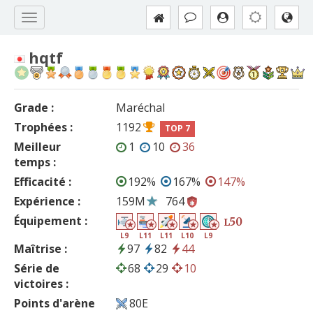
hqtf
Grade :
Maréchal
Trophées :
1192
TOP 7
Meilleur
1
10
36
temps :
Efficacité :
192%
167%
147%
Expérience :
159M
764
Équipement :
50
L
L9
L11
L11
L10
L9
Maîtrise :
97
82
44
Série de
68
29
10
victoires :
Points d'arène
80E