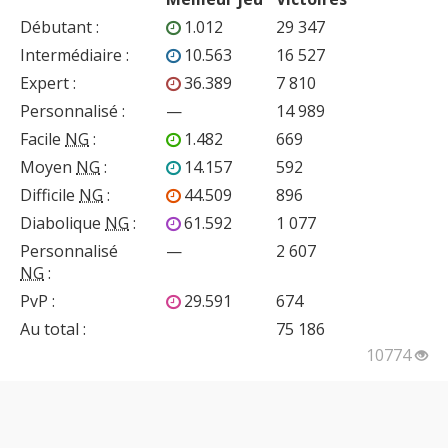
Débutant
:
1.012
29 347
Intermédiaire
:
10.563
16 527
Expert
:
36.389
7 810
Personnalisé
:
—
14 989
Facile
NG
:
1.482
669
Moyen
NG
:
14.157
592
Difficile
NG
:
44.509
896
Diabolique
NG
:
61.592
1 077
Personnalisé
—
2 607
NG
:
PvP
:
29.591
674
Au total :
75 186
10774