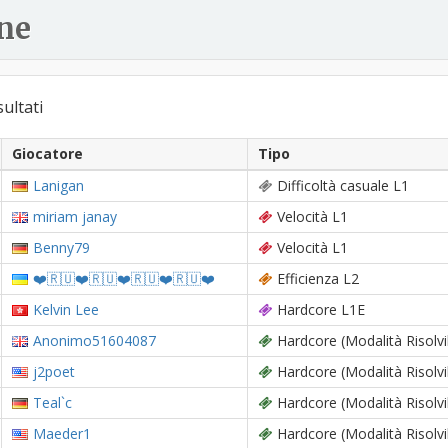
ne
sultati
Giocatore
Tipo
Lanigan
Difficoltà casuale L1
miriam janay
Velocità L1
Benny79
Velocità L1
❤️🇷🇺❤️🇷🇺❤️🇷🇺❤️🇷🇺❤️
Efficienza L2
Kelvin Lee
Hardcore L1E
Anonimo51604087
Hardcore (Modalità Risolvi
j2poet
Hardcore (Modalità Risolvi
Teal`c
Hardcore (Modalità Risolvi
Maeder1
Hardcore (Modalità Risolvi