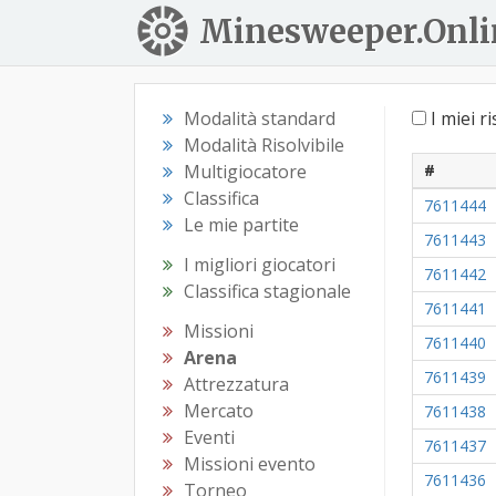
Minesweeper.Onli
Modalità standard
I miei ri
Modalità Risolvibile
Multigiocatore
#
Classifica
7611444
Le mie partite
7611443
I migliori giocatori
7611442
Classifica stagionale
7611441
Missioni
7611440
Arena
7611439
Attrezzatura
Mercato
7611438
Eventi
7611437
Missioni evento
7611436
Torneo