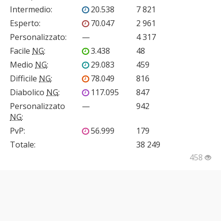
Intermedio
:
20.538
7 821
Esperto
:
70.047
2 961
Personalizzato
:
—
4 317
Facile
NG
:
3.438
48
Medio
NG
:
29.083
459
Difficile
NG
:
78.049
816
Diabolico
NG
:
117.095
847
Personalizzato
—
942
NG
:
PvP
:
56.999
179
Totale:
38 249
458