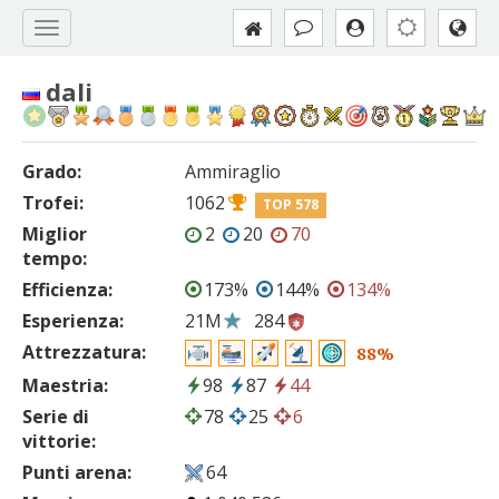
dali
Grado:
Ammiraglio
Trofei:
1062
TOP 578
Miglior
2
20
70
tempo:
Efficienza:
173%
144%
134%
Esperienza:
21M
284
Attrezzatura:
88%
Maestria:
98
87
44
Serie di
78
25
6
vittorie:
Punti arena:
64