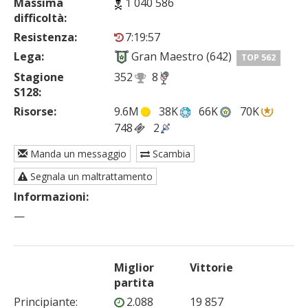
Massima
1 040 586
difficoltà:
Resistenza:
7:19:57
Lega:
Gran Maestro (642)
TOP 562
Stagione
352
8
S128:
Risorse:
9.6M
38K
66K
70K
748
2
Manda un messaggio
Scambia
Segnala un maltrattamento
Informazioni:
—
Miglior
Vittorie
partita
Principiante
:
2.088
19 857