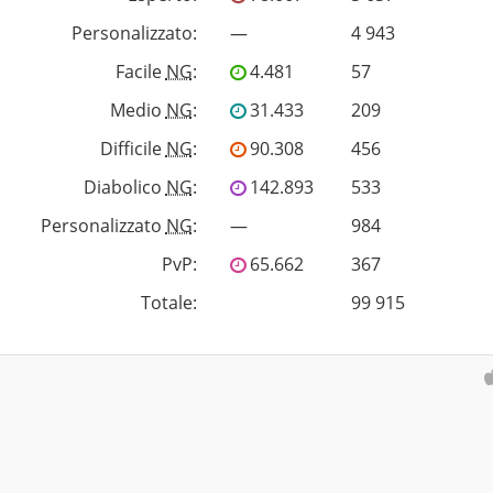
Personalizzato
:
—
4 943
Facile
NG
:
4.481
57
Medio
NG
:
31.433
209
Difficile
NG
:
90.308
456
Diabolico
NG
:
142.893
533
Personalizzato
NG
:
—
984
PvP
:
65.662
367
Totale:
99 915