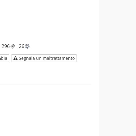
296
26
bia
Segnala un maltrattamento