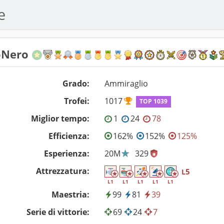
e
oNero
Grado:
Ammiraglio
Trofei:
1017
TOP 1039
Miglior tempo:
1
24
78
Efficienza:
162%
152%
125%
Esperienza:
20M
329
Attrezzatura:
5
L
L1
L1
L1
L1
L1
Maestria:
99
81
39
Serie di vittorie:
69
24
7