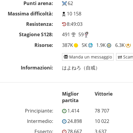
Punti arena:
62
Massima difficoltà:
10 158
Resistenza:
8:49:03
Stagione S128:
491
59
Risorse:
387K
5K
1.9K
6.3K
Manda un messaggio
Scam
Informazioni:
はよねろ（自戒）
Miglior
Vittorie
partita
Principiante
:
1.414
78 707
Intermedio
:
24.898
10 022
Esperto
:
78.667
3 637