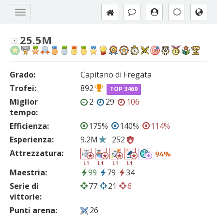
25.5M
Grado:
Capitano di Fregata
Trofei:
892
TOP 3469
Miglior
2
29
106
tempo:
Efficienza:
175%
140%
114%
Esperienza:
9.2M
252
Attrezzatura:
94%
L1
L1
L1
L1
Maestria:
99
79
34
Serie di
77
21
6
vittorie:
Punti arena:
26