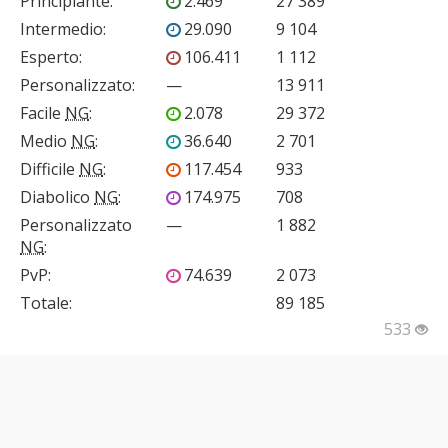
Principiante
:
2.469
27 389
Intermedio
:
29.090
9 104
Esperto
:
106.411
1 112
Personalizzato
:
—
13 911
Facile
NG
:
2.078
29 372
Medio
NG
:
36.640
2 701
Difficile
NG
:
117.454
933
Diabolico
NG
:
174.975
708
Personalizzato
—
1 882
NG
:
PvP
:
74.639
2 073
Totale:
89 185
533