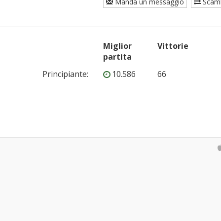
Manda un messaggio
Scam
Miglior
Vittorie
partita
Principiante
:
10.586
66