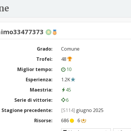
ne
imo33477373
Grado:
Comune
Trofei:
48
Miglior tempo:
10
Esperienza:
1.2K
Maestria:
45
Serie di vittorie:
6
Stagione precedente:
[S114]
giugno 2025
Risorse:
686
6