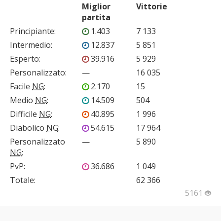
Miglior
Vittorie
partita
Principiante
:
1.403
7 133
Intermedio
:
12.837
5 851
Esperto
:
39.916
5 929
Personalizzato
:
—
16 035
Facile
NG
:
2.170
15
Medio
NG
:
14.509
504
Difficile
NG
:
40.895
1 996
Diabolico
NG
:
54.615
17 964
Personalizzato
—
5 890
NG
:
PvP
:
36.686
1 049
Totale:
62 366
5161