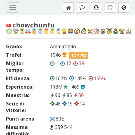
chowchunfu
Grado:
Ammiraglio
Trofei:
1046
TOP 702
Miglior
1
12
39
tempo:
Efficienza:
167%
145%
155%
Esperienza:
118M
469
Maestria:
96
85
50
Serie di
48
19
14
vittorie:
Punti arena:
80E
Massima
359 544
difficoltà: