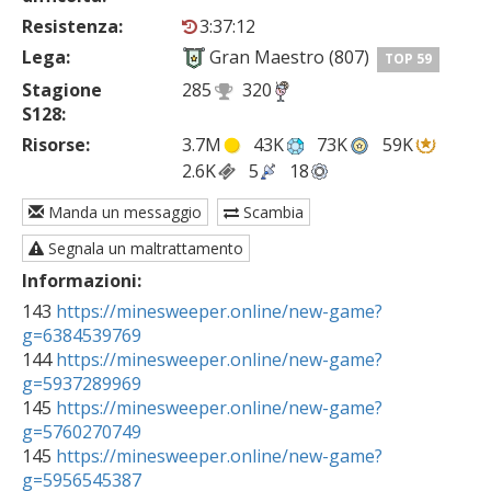
Resistenza:
3:37:12
Lega:
Gran Maestro (807)
TOP 59
Stagione
285
320
S128:
Risorse:
3.7M
43K
73K
59K
2.6K
5
18
Manda un messaggio
Scambia
Segnala un maltrattamento
Informazioni:
143 
https://minesweeper.online/new-game?
g=6384539769

144 
https://minesweeper.online/new-game?
g=5937289969

145 
https://minesweeper.online/new-game?
g=5760270749

145 
https://minesweeper.online/new-game?
g=5956545387