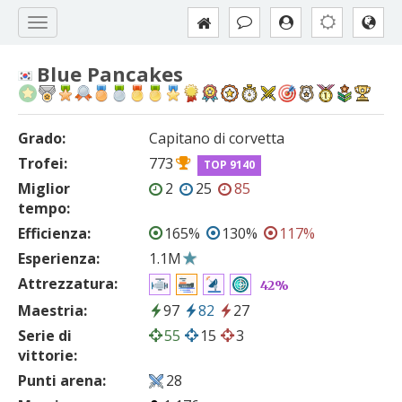
Blue Pancakes
Grado:
Capitano di corvetta
Trofei:
773
TOP 9140
Miglior
2
25
85
tempo:
Efficienza:
165%
130%
117%
Esperienza:
1.1M
Attrezzatura:
42%
Maestria:
97
82
27
Serie di
55
15
3
vittorie:
Punti arena:
28