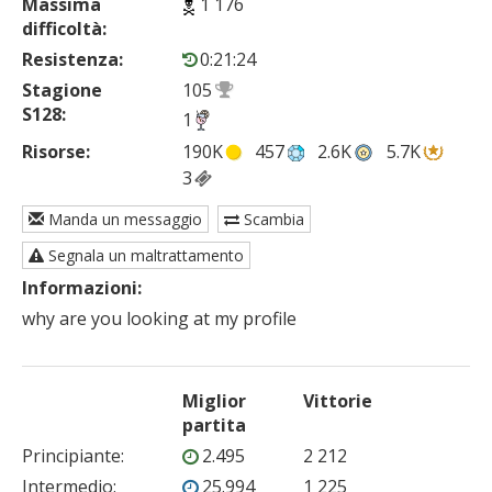
Massima
1 176
difficoltà:
Resistenza:
0:21:24
Stagione
105
S128:
1
Risorse:
190K
457
2.6K
5.7K
3
Manda un messaggio
Scambia
Segnala un maltrattamento
Informazioni:
why are you looking at my profile
Miglior
Vittorie
partita
Principiante
:
2.495
2 212
Intermedio
:
25.994
1 225