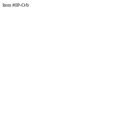
Item #0P-O/b