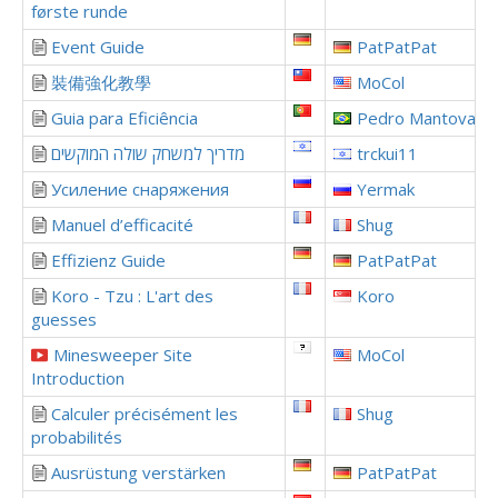
første runde
Event Guide
PatPatPat
裝備強化教學
MoCol
Guia para Eficiência
Pedro Mantovani
מדריך למשחק שולה המוקשים
trckui11
Усиление снаряжения
Yermak
Manuel d’efficacité
Shug
Effizienz Guide
PatPatPat
Koro - Tzu : L'art des
Koro
guesses
Minesweeper Site
MoCol
Introduction
Calculer précisément les
Shug
probabilités
Ausrüstung verstärken
PatPatPat