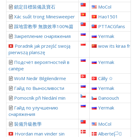
鎖定目標裝備及寶石
MoCol
Xác suất trong Minesweeper
Hao1501
踩地雷教學 無旗效率100%篇
PTTACGfans
Закрепление снаряжения
Yermak
Poradnik jak przejść swoją
wow its kiraa from
pierwszą planszę
Подсчёт вероятностей в
Yermak
сапёре
WoM Nedir Bilgilendirme
Câlly ✩
Гайд по Выносливости
Yermak
Pomocník při hledání min
Danoouch
Гайд по улучшению
Yermak
снаряжения
裝備升級教學
MoCol
Hvordan man vinder sin
Alberte🏳️‍⚧️