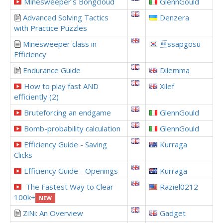
Minesweeper's Bongcloud
GlennGould
Advanced Solving Tactics
Denzera
with Practice Puzzles
Minesweeper class in
ssapgosu
Efficiency
Endurance Guide
Dilemma
How to play fast AND
Xilef
efficiently (2)
Bruteforcing an endgame
GlennGould
Bomb-probability calculation
GlennGould
Efficiency Guide - Saving
Kurraga
Clicks
Efficiency Guide - Openings
Kurraga
The Fastest Way to Clear
Raziel0212
100k+
NEW
ZiNi: An Overview
Gadget