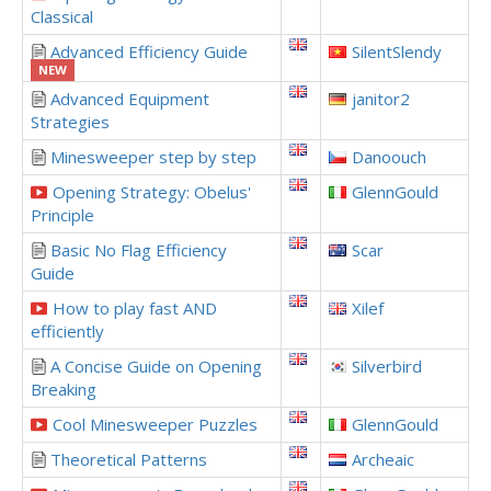
Classical
Advanced Efficiency Guide
SilentSlendy
NEW
Advanced Equipment
janitor2
Strategies
Minesweeper step by step
Danoouch
Opening Strategy: Obelus'
GlennGould
Principle
Basic No Flag Efficiency
Scar
Guide
How to play fast AND
Xilef
efficiently
A Concise Guide on Opening
Silverbird
Breaking
Cool Minesweeper Puzzles
GlennGould
Theoretical Patterns
Archeaic