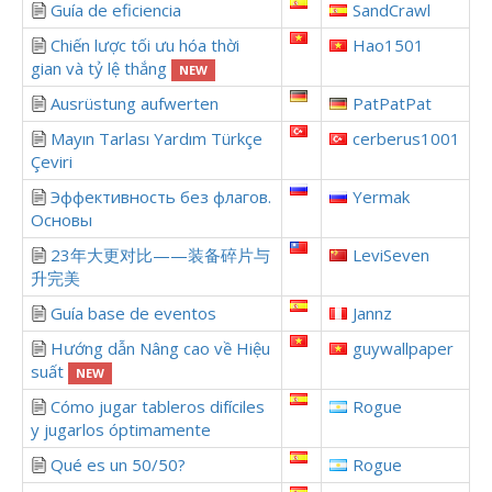
Guía de eficiencia
SandCrawl
Chiến lược tối ưu hóa thời
Hao1501
gian và tỷ lệ thắng
NEW
Ausrüstung aufwerten
PatPatPat
Mayın Tarlası Yardım Türkçe
cerberus1001
Çeviri
Эффективность без флагов.
Yermak
Основы
23年大更对比——装备碎片与
LeviSeven
升完美
Guía base de eventos
Jannz
Hướng dẫn Nâng cao về Hiệu
guywallpaper
suất
NEW
Cómo jugar tableros difíciles
Rogue
y jugarlos óptimamente
Qué es un 50/50?
Rogue