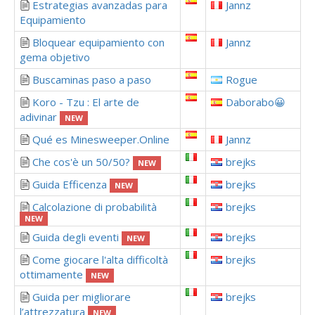
Estrategias avanzadas para
Jannz
Equipamiento
Bloquear equipamiento con
Jannz
gema objetivo
Buscaminas paso a paso
Rogue
Koro - Tzu : El arte de
Daborabo😀
adivinar
NEW
Qué es Minesweeper.Online
Jannz
Che cos'è un 50/50?
brejks
NEW
Guida Efficenza
brejks
NEW
Calcolazione di probabilità
brejks
NEW
Guida degli eventi
brejks
NEW
Come giocare l'alta difficoltà
brejks
ottimamente
NEW
Guida per migliorare
brejks
l’attrezzatura
NEW