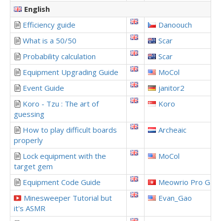
English
Efficiency guide
Danoouch
What is a 50/50
Scar
Probability calculation
Scar
Equipment Upgrading Guide
MoCol
Event Guide
janitor2
Koro - Tzu : The art of
Koro
guessing
How to play difficult boards
Archeaic
properly
Lock equipment with the
MoCol
target gem
Equipment Code Guide
Meowrio Pro Gam
Minesweeper Tutorial but
Evan_Gao
it's ASMR