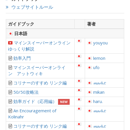
ウェブサイトルール
ガイドブック
著者
日本語
マインスイーパーオンライン
youyou
ゆっくり解説
効率入門
lemon
マインスイーパーオンライ
ufo
ン アットウィキ
コリナーのすすめ リンク編
𝓶𝓪𝓻𝓴.𝓽
50/50攻略法
mikan
効率ガイド（応用編）
haru.
NEW
An Encouragement of
𝓶𝓪𝓻𝓴.𝓽
Kolinahr
コリナーのすすめ リンク編
𝓶𝓪𝓻𝓴.𝓽