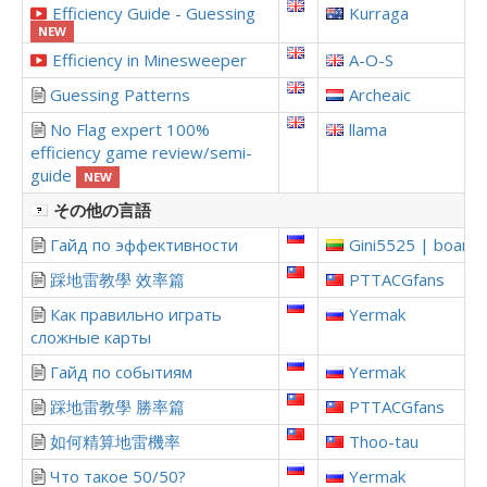
Efficiency Guide - Guessing
Kurraga
NEW
Efficiency in Minesweeper
A-O-S
Guessing Patterns
Archeaic
No Flag expert 100%
llama
efficiency game review/semi-
guide
NEW
その他の言語
Гайд по эффективности
Gini5525 | boardi
踩地雷教學 效率篇
PTTACGfans
Как правильно играть
Yermak
сложные карты
Гайд по событиям
Yermak
踩地雷教學 勝率篇
PTTACGfans
如何精算地雷機率
Thoo-tau
Что такое 50/50?
Yermak