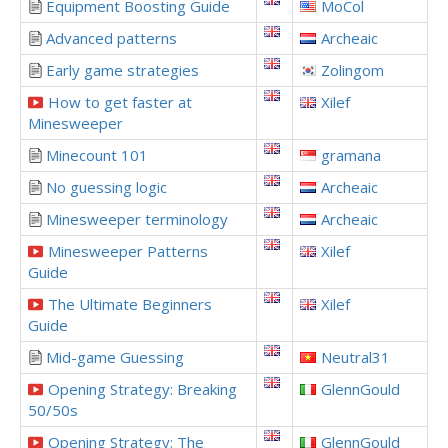
Equipment Boosting Guide
MoCol
Advanced patterns
Archeaic
Early game strategies
Zolingom
How to get faster at
Xilef
Minesweeper
Minecount 101
gramana
No guessing logic
Archeaic
Minesweeper terminology
Archeaic
Minesweeper Patterns
Xilef
Guide
The Ultimate Beginners
Xilef
Guide
Mid-game Guessing
Neutral31
Opening Strategy: Breaking
GlennGould
50/50s
Opening Strategy: The
GlennGould