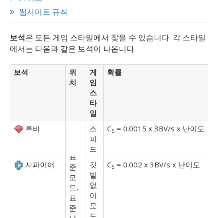
웹사이트 규칙
보석
은 모든 게임 스타일에서 찾을 수 있습니다. 각 스타일
에서는 다음과 같은 보석이 나옵니다.
보석
위
게
확률
치
임
스
타
일
루비
스
C
= 0.0015 x 3BV/s x 난이도
S
피
드
표
사파이어
깃
C
= 0.002 x 3BV/s x 난이도
준
S
발
모
없
드,
이
표
모
준
드