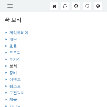
보석
게임플레이
패턴
효율
트로피
투기장
보석
장비
이벤트
퀘스트
도전과제
계급
가이드