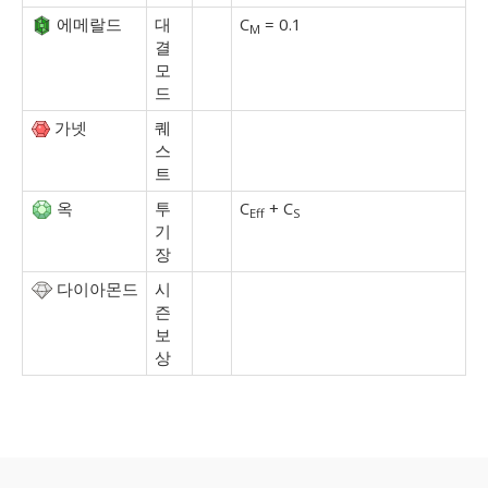
에메랄드
대
C
= 0.1
M
결
모
드
가넷
퀘
스
트
옥
투
C
+ C
Eff
S
기
장
다이아몬드
시
즌
보
상