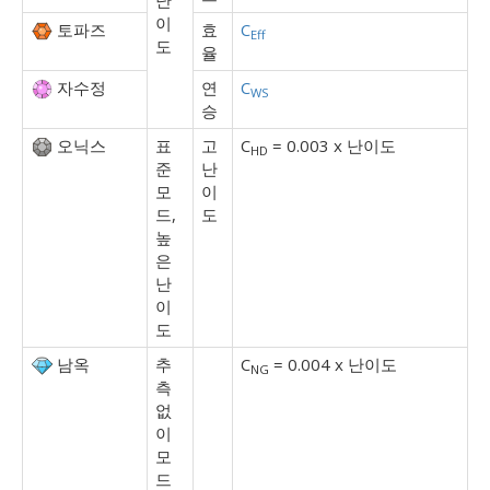
난
이
토파즈
효
C
Eff
도
율
자수정
연
C
WS
승
오닉스
표
고
C
= 0.003 x 난이도
HD
준
난
모
이
드,
도
높
은
난
이
도
남옥
추
C
= 0.004 x 난이도
NG
측
없
이
모
드