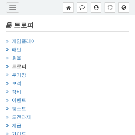
트로피
게임플레이
패턴
효율
트로피
투기장
보석
장비
이벤트
퀘스트
도전과제
계급
가이드