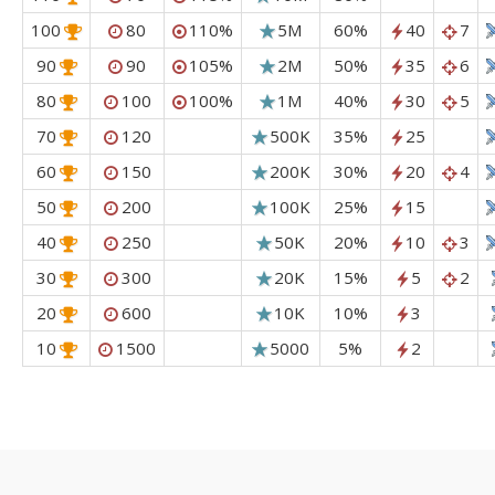
100
80
110%
5M
60%
40
7
90
90
105%
2M
50%
35
6
80
100
100%
1M
40%
30
5
70
120
500K
35%
25
60
150
200K
30%
20
4
50
200
100K
25%
15
40
250
50K
20%
10
3
30
300
20K
15%
5
2
20
600
10K
10%
3
10
1500
5000
5%
2