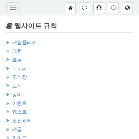
웹사이트 규칙
게임플레이
패턴
효율
트로피
투기장
보석
장비
이벤트
퀘스트
도전과제
계급
가이드